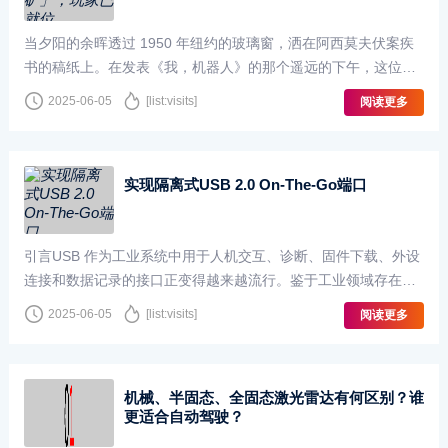
当夕阳的余晖透过 1950 年纽约的玻璃窗，洒在阿西莫夫伏案疾
书的稿纸上。在发表《我，机器人》的那个遥远的下午，这位科
幻巨匠或许未曾料到，自己笔下那些拥有自我意识的机···
2025-06-05
[list:visits]
阅读更多
实现隔离式USB 2.0 On-The-Go端口
引言USB 作为工业系统中用于人机交互、诊断、固件下载、外设
连接和数据记录的接口正变得越来越流行。鉴于工业领域存在噪
声和恶劣瞬变，以及为了确保电气安全，系统设计人员···
2025-06-05
[list:visits]
阅读更多
机械、半固态、全固态激光雷达有何区别？谁
更适合自动驾驶？