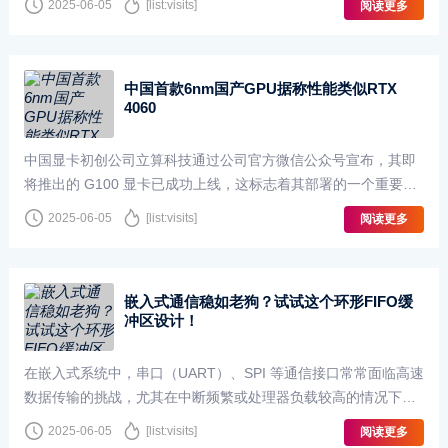
2025-06-05
[list:visits]
阅读更多
中国首款6nm国产GPU据称性能类似RTX
4060
中国显卡初创公司立算科技通过公司官方微信公众号宣布，其即
将推出的 G100 显卡已成功上线，这标志着其部署的一个重要里
程碑。G100 号称是中国第一款国产 6nm 显卡。随着中···
2025-06-05
[list:visits]
阅读更多
嵌入式通信稳如老狗？试试这个环形FIFO缓
冲区设计！
在嵌入式系统中，串口（UART）、SPI 等通信接口常常面临高速
数据传输的挑战，尤其在中断频繁或处理器负载较高的情况下，
容易出现数据丢失。为了解决这一问题，环形缓冲区（···
2025-06-05
[list:visits]
阅读更多