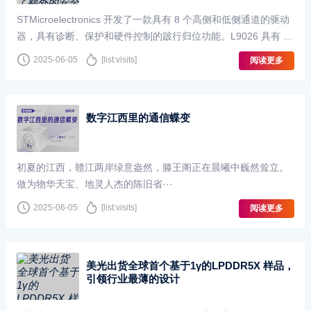
STMicroelectronics 开发了一款具有 8 个高侧和低侧通道的驱动
器，具有诊断、保护和硬件控制的跛行归位功能。L9026 具有 6
个可配置的高侧/低侧输出和 2 个高侧输出，采用 ···
2025-06-05
[list:visits]
阅读更多
数字江西里的通信蝶变
初夏的江西，赣江两岸绿意盎然，滕王阁正在晨曦中巍然耸立。
做为物华天宝、地灵人杰的陈旧省···
2025-06-05
[list:visits]
阅读更多
美光出货全球首个基于1γ的LPDDR5X 样品，
引领行业最薄的设计