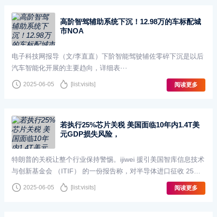
高阶智驾辅助系统下沉！12.98万的车标配城
市NOA
电子科技网报导（文/李直直）下阶智能驾驶辅佐零碎下沉是以后
汽车智能化开展的主要趋向，详细表···
2025-06-05
[list:visits]
阅读更多
若执行25%芯片关税 美国面临10年内1.4T美
元GDP损失风险，
特朗普的关税让整个行业保持警惕。ijiwei 援引美国智库信息技术
与创新基金会 （ITIF） 的一份报告称，对半导体进口征收 25%
的全面关税将导致美国经济增长在第一···
2025-06-05
[list:visits]
阅读更多