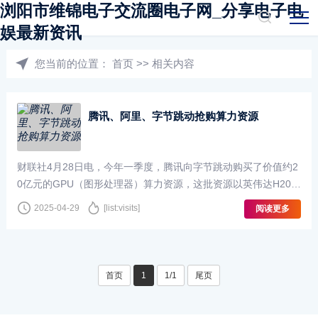
浏阳市维锦电子交流圈电子网_分享电子电
娱最新资讯
您当前的位置：
首页
>>
相关内容
腾讯、阿里、字节跳动抢购算力资源
财联社4月28日电，今年一季度，腾讯向字节跳动购买了价值约2
0亿元的GPU（图形处理器）算力资源，这批资源以英伟达H20卡
和服务器为主，腾讯元宝目前的更新主要使用来自字节的卡。除
2025-04-29
[list:visits]
阅读更多
了腾讯，一位知情人士称，阿里也在今···
首页
1
1/1
尾页