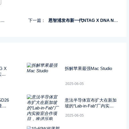
案
下一篇：
恩智浦发布新一代NTAG X DNA NFC互联标签，实现安全身份验证
 X
拆解苹果最强Mac Studio
实现
2025-06-05
D26
意法半导体宣布扩大在新加
N量身
坡的“Lab-in-Fab”厂内实验
度方
室合作项目，推进压电ME
2025-06-05
MS技术的开发应用