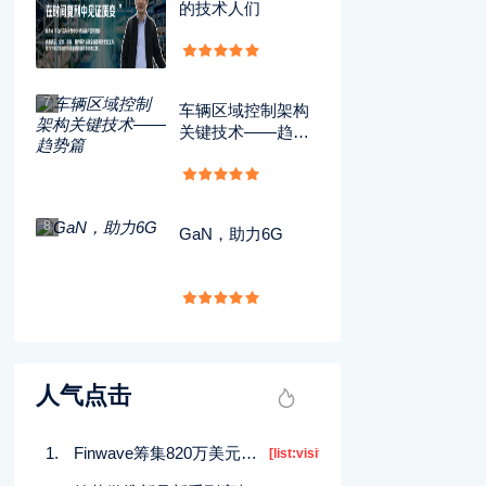
的技术人们
7
车辆区域控制架构
关键技术——趋势
篇
8
GaN，助力6G
人气点击
Finwave筹集820万美元短期投资以推动市场发展
[list:visits]