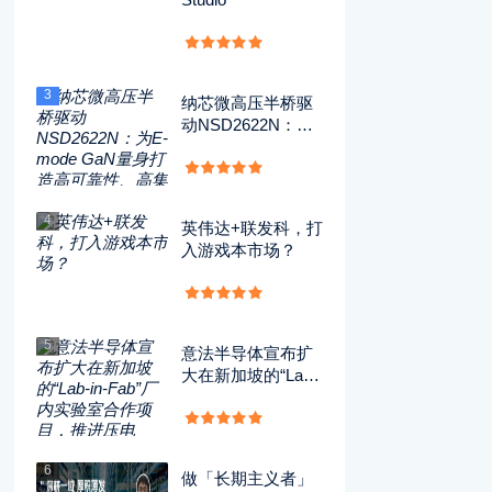
3
纳芯微高压半桥驱
动NSD2622N：为
E-mode GaN量身
打造高可靠性、高
集成度方案
4
英伟达+联发科，打
入游戏本市场？
5
意法半导体宣布扩
大在新加坡的“Lab-i
n-Fab”厂内实验室
合作项目，推进压
电MEMS技术的开
发应用
6
做「长期主义者」