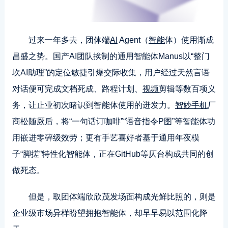
过来一年多去，团体端
AI
Agent（
智能
体）使用渐成
昌盛之势。国产AI团队挨制的通用智能体Manus以“整门
坎AI助理”的定位敏捷引爆交际收集，用户经过天然言语
对话便可完成文档死成、路程计划、
视频
剪辑等数百项义
务，让止业初次睹识到智能体使用的迸发力。
智妙手机
厂
商松随厥后，将“一句话订咖啡”“语音指令P图”等智能体功
用嵌进零碎级效劳；更有手艺喜好者基于通用年夜模
子“脚搓”特性化智能体，正在GitHub等仄台构成共同的创
做死态。
但是，取团体端欣欣茂发场面构成光鲜比照的，则是
企业级市场异样盼望拥抱智能体，却早早易以范围化降