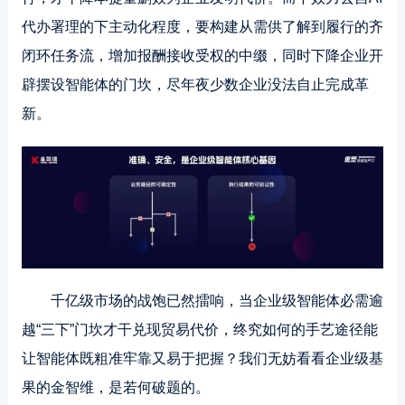
代办署理的下主动化程度，要构建从需供了解到履行的齐
闭环任务流，增加报酬接收受权的中缀，同时下降企业开
辟摆设智能体的门坎，尽年夜少数企业没法自止完成革
新。
千亿级市场的战饱已然擂响，当企业级智能体必需逾
越“三下”门坎才干兑现贸易代价，终究如何的手艺途径能
让智能体既粗准牢靠又易于把握？我们无妨看看企业级基
果的金智维，是若何破题的。