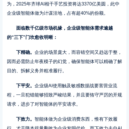
为，2025年齐球AI相干手艺投资将达3370亿美圆，此中
企业级智能体做为计谋洼地，占有超40%的份额。
面临数千亿级市场机缘，企业级智能体需求逾越
的“三下”门坎愈收明晰：
下精确。
企业的场景庞大，而容错空间又趋远于整，
因而必需防止年夜模子的幻觉，确保智能体可以精确了解
目的、拆解义务并粗准履行。
下平安。
企业级AI使用触及敏感数据战要害营业流
程，一旦犯错能够招致严峻结果，并且要恪守严厉的开规
请求，进步了对智能体的平安请求。
下效力。
智能体做为企业级消费东西，惟有下效履
行，才干降本提量删效为企业发明代价。而下效力去自AI