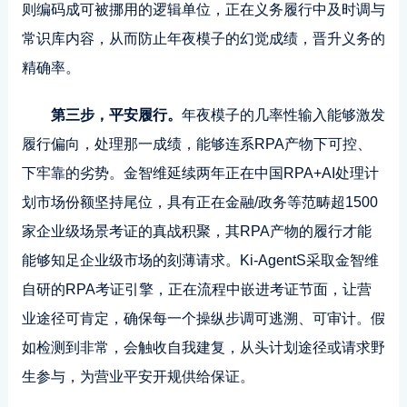
则编码成可被挪用的逻辑单位，正在义务履行中及时调与
常识库内容，从而防止年夜模子的幻觉成绩，晋升义务的
精确率。
第三步，平安履行。
年夜模子的几率性输入能够激发
履行偏向，处理那一成绩，能够连系RPA产物下可控、
下牢靠的劣势。金智维延续两年正在中国RPA+AI处理计
划市场份额坚持尾位，具有正在金融/政务等范畴超1500
家企业级场景考证的真战积聚，其RPA产物的履行才能
能够知足企业级市场的刻薄请求。Ki-AgentS采取金智维
自研的RPA考证引擎，正在流程中嵌进考证节面，让营
业途径可肯定，确保每一个操纵步调可逃溯、可审计。假
如检测到非常，会触收自我建复，从头计划途径或请求野
生参与，为营业平安开规供给保证。