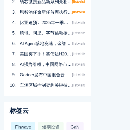
纳芯微携新品新系列亮相2025上海慕展
[list:visits]
恩智浦任命新任首席执行官 Rafael Sotomayor接任
[list:visits]
比亚迪预计2025年一季度净利润同比增长119%
[list:visits]
腾讯、阿里、字节跳动抢购算力资源
[list:visits]
AI Agent落地竞速，金智维卡位千亿级企业市场
[list:visits]
美国突下手！英伟达H20芯片出口需要许可，被迫计提55亿美元
[list:visits]
AI强势引领，中国网络市场进入“当打之年”
[list:visits]
Gartner发布中国混合云成本管理的三大策略
[list:visits]
车辆区域控制架构关键技术——趋势篇
[list:visits]
标签云
Finwave
短期投资
GaN