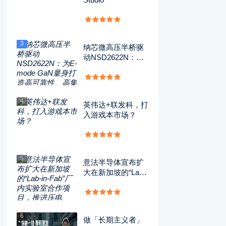
3
纳芯微高压半桥驱
动NSD2622N：为
E-mode GaN量身
打造高可靠性、高
集成度方案
4
英伟达+联发科，打
入游戏本市场？
5
意法半导体宣布扩
大在新加坡的“Lab-i
n-Fab”厂内实验室
合作项目，推进压
电MEMS技术的开
发应用
6
做「长期主义者」