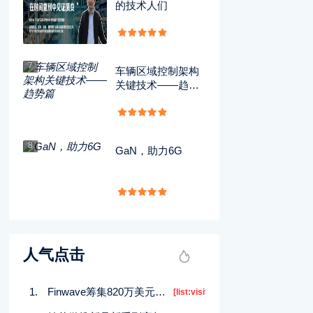
的技术人们
7
车辆区域控制架构
关键技术——趋势
篇
8
GaN，助力6G
人气点击
Finwave筹集820万美元短期投资以推动市场发展
[list:visits]