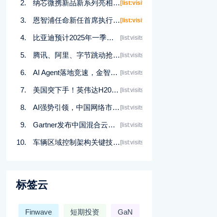
纳芯微携新品新系列亮相2025上海慕展
[list:visits]
恩智浦任命新任首席执行官 Rafael Sotomayor接任
[list:visits]
比亚迪预计2025年一季度净利润同比增长119%
[list:visits]
腾讯、阿里、字节跳动抢购算力资源
[list:visits]
AI Agent落地竞速，金智维卡位千亿级企业市场
[list:visits]
美国突下手！英伟达H20芯片出口需要许可，被迫计提55亿美元
[list:visits]
AI强势引领，中国网络市场进入“当打之年”
[list:visits]
Gartner发布中国混合云成本管理的三大策略
[list:visits]
车辆区域控制架构关键技术——趋势篇
[list:visits]
标签云
Finwave
短期投资
GaN