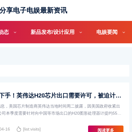
_分享电子电娱最新资讯
动态
新品发布/设计应用
电娱要闻
美国突下手！英伟达H20芯片出口需要许可，被迫计提55亿美元
日消息，美国芯片制造商英伟达当地时间周二披露，因美国政府收紧出
公司本季度需要针对向中国等市场出口的H20图形处理器计提约55亿
。消息公布后，英伟达股票在盘后交易中下跌6%。根据英伟达提交··
04-16
[list:visits]
阅读更多