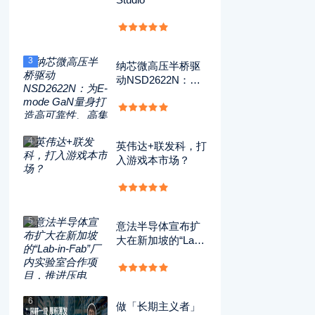
3
纳芯微高压半桥驱
动NSD2622N：为
E-mode GaN量身
打造高可靠性、高
集成度方案
4
英伟达+联发科，打
入游戏本市场？
5
意法半导体宣布扩
大在新加坡的“Lab-i
n-Fab”厂内实验室
合作项目，推进压
电MEMS技术的开
发应用
6
做「长期主义者」