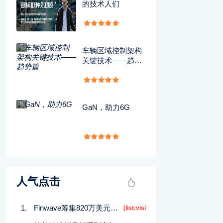
的技术人们
7
车辆区域控制架构
关键技术——趋势
篇
8
GaN，助力6G
人气点击
Finwave筹集820万美元短期投资以推动市场发展
[list:visits]