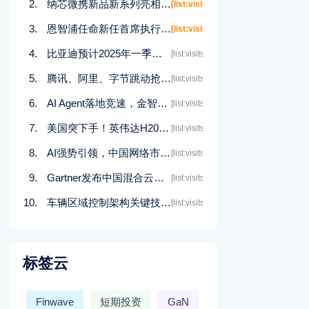
纳芯微携新品新系列亮相2025上海慕展
[list:visits]
恩智浦任命新任首席执行官 Rafael Sotomayor接任
[list:visits]
比亚迪预计2025年一季度净利润同比增长119%
[list:visits]
腾讯、阿里、字节跳动抢购算力资源
[list:visits]
AI Agent落地竞速，金智维卡位千亿级企业市场
[list:visits]
美国突下手！英伟达H20芯片出口需要许可，被迫计提55亿美元
[list:visits]
AI强势引领，中国网络市场进入“当打之年”
[list:visits]
Gartner发布中国混合云成本管理的三大策略
[list:visits]
车辆区域控制架构关键技术——趋势篇
[list:visits]
标签云
Finwave
短期投资
GaN