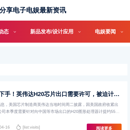
_分享电子电娱最新资讯
动态
新品发布/设计应用
电娱要闻
美国突下手！英伟达H20芯片出口需要许可，被迫计提55亿美元
日消息，美国芯片制造商英伟达当地时间周二披露，因美国政府收紧出
公司本季度需要针对向中国等市场出口的H20图形处理器计提约55亿
。消息公布后，英伟达股票在盘后交易中下跌6%。根据英伟达提交··
04-16
[list:visits]
阅读更多