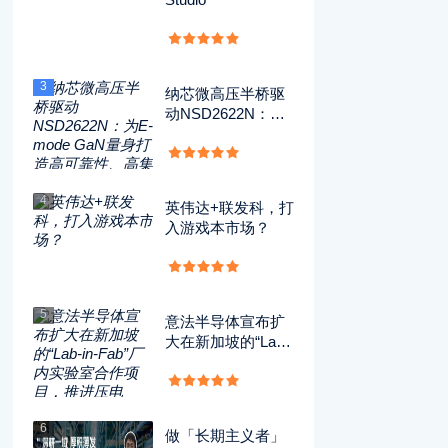
3
纳芯微高压半桥驱
动NSD2622N：为
E-mode GaN量身
打造高可靠性、高
集成度方案
4
英伟达+联发科，打
入游戏本市场？
5
意法半导体宣布扩
大在新加坡的“Lab-i
n-Fab”厂内实验室
合作项目，推进压
电MEMS技术的开
发应用
6
做「长期主义者」