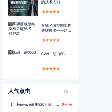
的技术人们
7
车辆区域控制架构
关键技术——趋势
篇
8
GaN，助力6G
人气点击
Finwave筹集820万美元短期投资以推动市场发展
[list:visits]